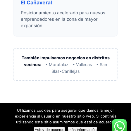
El Cañaveral
Posicionamiento acelerado para nuevos
emprendedores en la zona de mayor
expansión.
También impulsamos negocios en distritos
vecinos:
• Moratalaz
• Vallecas
• San
Blas-Canillejas
Utilizamos cookies para asegurar que damos la mejor
experiencia al usuario en nuestro sitio web. Si continúa
utilizando este sitio asumiremos que está de acuerdo.
Agencia Seo Madrid – VenderPorinternet/
C. de Ladera
Estoy de acuerdo
más información