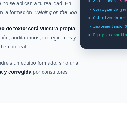
> Analizando:
vue
 no se aplican a tu realidad. En
> Corrigiendo jer
n la formación
Training on the Job
.
> Optimizando met
> Implementando S
bro de texto’ será vuestra propia
>
Equipo capacita
ción, auditaremos, corregiremos y
 tiempo real.
tendréis un equipo formado, sino una
a y corregida
por consultores