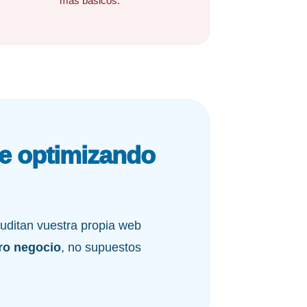
más básicos.
de optimizando
auditan vuestra propia web
tro negocio
, no supuestos