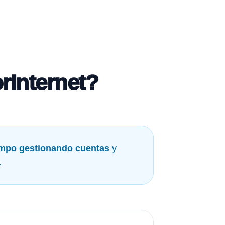
rInternet?
empo gestionando cuentas
y
.