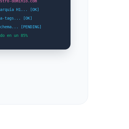
stro-dominio.com
arquía H1... [OK]
a-tags... [OK]
chema... [PENDING]
do en un 85%