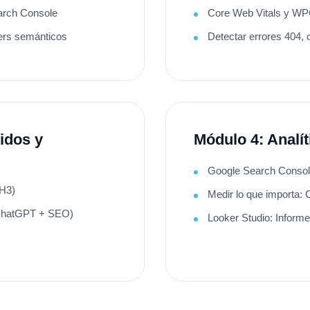
arch Console
Core Web Vitals y WP
ters semánticos
Detectar errores 404, 
idos y
Módulo 4: Analít
Google Search Conso
 H3)
Medir lo que importa:
(ChatGPT + SEO)
Looker Studio: Informe