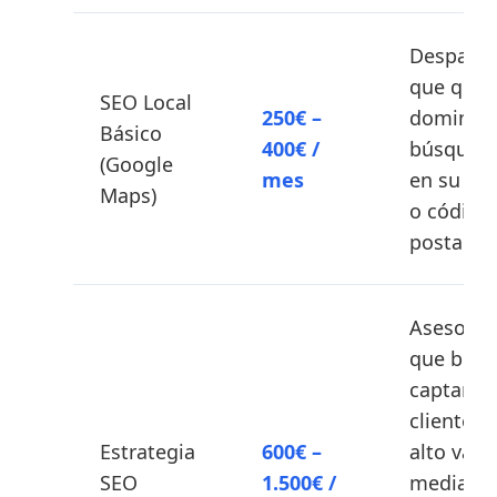
Despach
que quie
SEO Local
250€ –
dominar 
Básico
400€ /
búsqued
(Google
mes
en su ci
Maps)
o código
postal.
Asesoría
que busc
captar
clientes 
Estrategia
600€ –
alto valo
SEO
1.500€ /
mediant