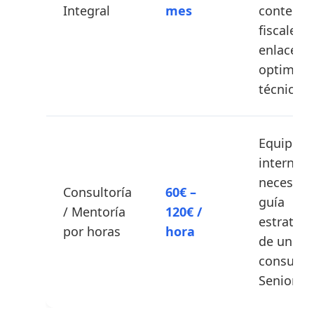
Integral
mes
contenid
fiscales,
enlaces y
optimiza
técnica.
Equipos
internos
necesitan
Consultoría
60€ –
guía
/ Mentoría
120€ /
estratégi
por horas
hora
de un
consulto
Senior.