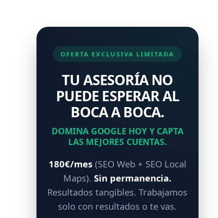
OFERTA EXCLUSIVA LIMITADA
TU ASESORÍA NO
PUEDE ESPERAR AL
BOCA A BOCA.
DOMINA GOOGLE HOY Y CAPTA
LAS MEJORES CUENTAS.
180€/mes
(SEO Web + SEO Local
Maps).
Sin permanencia.
Resultados tangibles. Trabajamos
solo con resultados o te vas.