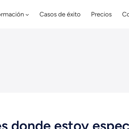
ormación
Casos de éxito
Precios
Co
s donde estoy espec